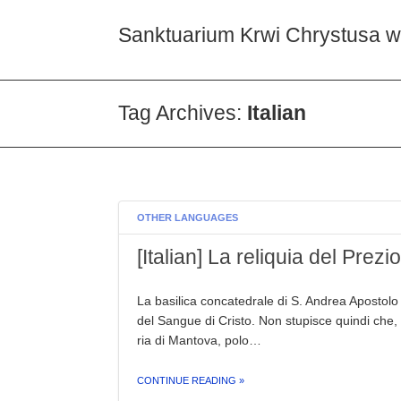
Sanktuarium Krwi Chrystusa 
Tag Archives:
Italian
OTHER LANGUAGES
[Italian] La reliquia del Pr
La basi­li­ca con­ca­te­dra­le di S. Andrea Apostolo g
del Sangue di Cristo. Non stu­pi­sce quin­di che, per
ria di Mantova, polo…
THE "[ITALIAN] LA RELIQUIA DEL PREZIOSISSIMO SANGUE A MANTOVA"
CONTINUE READING
»
COMMENTS: