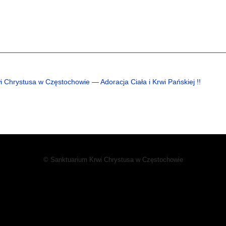
i Chrystusa w Częstochowie — Adoracja Ciała i Krwi Pańskiej !!
© Sanktuarium Krwi Chrystusa w Częstochowie