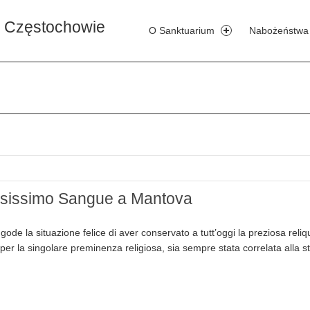
Skip to content
Niech Przenajdroższa Krew Pańska o
w Częstochowie
O Sanktuarium
Nabożeństwa
eziosissimo Sangue a Mantova
ode la situ­azio­ne feli­ce di aver con­se­rva­to a tutt’oggi la pre­zio­sa reli­qu
 la sin­go­la­re pre­mi­nen­za reli­gio­sa, sia sem­pre sta­ta cor­re­la­ta alla s