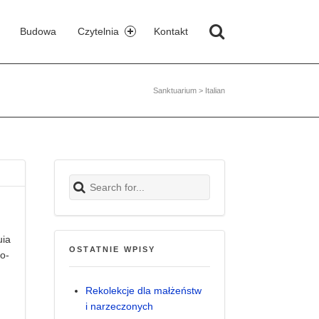
czyszcza, uzdrawia i uświęca Twoją duszę!
Search
Budowa
Czytelnia
Kontakt
Sanktuarium
>
Italian
Search for:
­ia
OSTATNIE WPISY
to­
Rekolekcje dla małżeństw
i narzeczonych