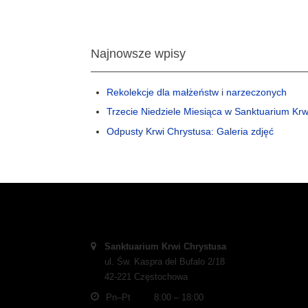
Najnowsze wpisy
Rekolekcje dla małżeństw i narzeczonych
Trzecie Niedziele Miesiąca w Sanktuarium Krw
Odpusty Krwi Chrystusa: Galeria zdjęć
Address:
Sanktuarium Krwi Chrystusa
ul. Św. Kaspra del Bufalo 2/18
42-221 Częstochowa
Business hours:
Pn–Pt
8:00 – 18:00